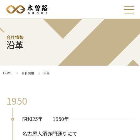
お知らせ
会社情報
沿革
採用情報
HOME
会社情報
沿革
プライバシーポリシー
1950
マルチステークホルダー方針
アレルギー情報
昭和25年
1950年
出店用地募集
名古屋大須赤門通りにて
お問い合わせ