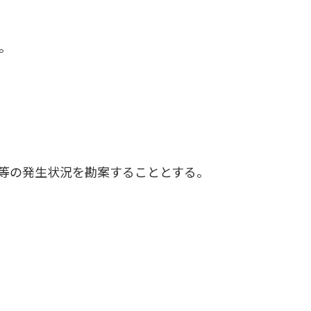
。
等の発生状況を勘案することとする。