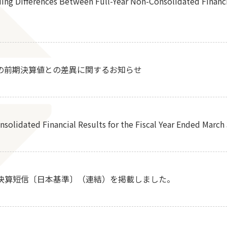
ing Differences Between Full-Year Non-Consolidated Financia
の前期決算値との差異に関するお知らせ
olidated Financial Results for the Fiscal Year Ended March
期 決算短信〔日本基準〕（連結）を掲載しました。