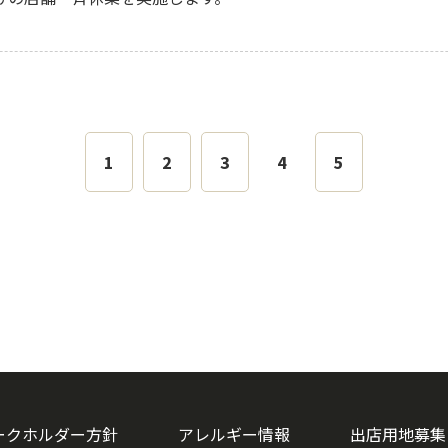
1
2
3
4
5
ークホルダー方針
アレルギー情報
出店用地募集